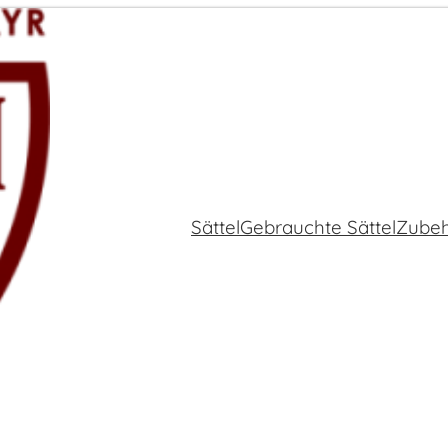
Sättel
Gebrauchte Sättel
Zube