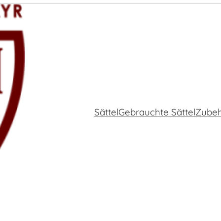
Sättel
Gebrauchte Sättel
Zube